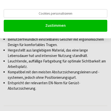
Cookies personalisieren
EDGE Basic Gerüst
Zustimmen
Absturzsicherungsset
Benutzerfreundlich einstellbares Geschirr mit ergonomischem
Design für komfortables Tragen.
Hergestellt aus langlebigem Material, das eine lange
Lebensdauer hat und intensiver Nutzung standhält.
Leuchtende, auffällige Farbgebung für optimale Sichtbarkeit am
Arbeitsplatz.
Kompatibel mit den meisten Absturzsicherungsleinen und -
systemen, jedoch ohne Positionierungsgurt.
Entspricht der relevanten EN-Norm für Gerüst-
Absturzsicherung.