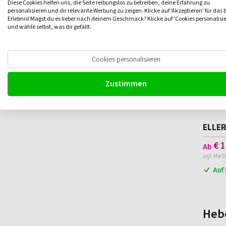
3,2 t
6,3 t
Diese Cookies helfen uns, die Seite reibungslos zu betreiben, deine Erfahrung zu
personalisieren und dir relevante Werbung zu zeigen. Klicke auf 'Akzeptieren' für das 
6,4 t
9 t
Erlebnis! Magst du es lieber nach deinem Geschmack? Klicke auf 'Cookies personalisi
und wähle selbst, was dir gefällt.
Marke
DELTA
ELLER
Cookies personalisieren
KITO
Zustimmen
ELLER
€
1
Ab
zzgl. MwSt
Auf
Hebe