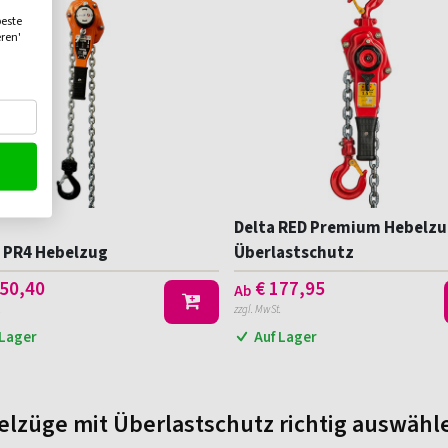
beste
eren'
Delta RED Premium Hebelzu
 PR4 Hebelzug
Überlastschutz
50,40
€
177,95
Ab
.
zzgl. MwSt.
 Lager
Auf Lager
lzüge mit Überlastschutz richtig auswähl