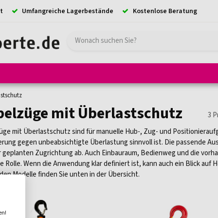
t
Umfangreiche Lagerbestände
Kostenlose Beratung
e
Hebezeuge
Absturzsicherung
Ladungssicherung
Kransystem
stschutz
elzüge mit Überlastschutz
3
P
ge mit Überlastschutz sind für manuelle Hub-, Zug- und Positionierauf
rung gegen unbeabsichtigte Überlastung sinnvoll ist. Die passende Au
r geplanten Zugrichtung ab. Auch Einbauraum, Bedienweg und die vorha
e Rolle. Wenn die Anwendung klar definiert ist, kann auch ein Blick auf 
en Modelle finden Sie unten in der Übersicht.
en!