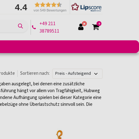
4.4
von 549 Bewertungen
+49 211
0
38789511
e
Montagelifte
Arbeitsbühnen
Transportmittel
rodukte
Sortieren nach:
gaben ausgelegt, bei denen eine zusätzliche
sführung hängt vor allem von Tragfähigkeit, Hubweg
ndene Aufhängung spielen bei dieser Kategorie eine
Hebelzüge ohne Überlastschutz sinnvoll sein. Die