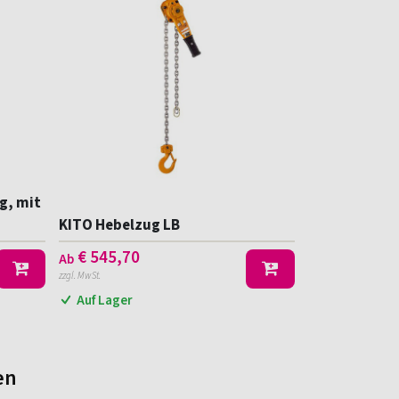
g, mit
KITO Hebelzug LB
€
545,70
Ab
zzgl. MwSt.
Auf Lager
en