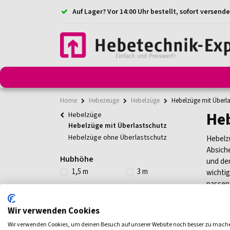
Auf Lager? Vor 14:00 Uhr bestellt, sofort versende
Anschlagmittel
Anschlagketten
Anschlagpunkt
Home
Hebezeuge
Hebelzüge
Hebelzüge mit Überla
Heb
Hebelzüge
Hebelzüge mit Überlastschutz
Hebelzüge ohne Überlastschutz
Hebelzü
Absiche
Hubhöhe
und de
1,5 m
3 m
wichtig
passend
Tragfähigkeit
0,8 t
1 t
Wir verwenden Cookies
1,6 t
2,5 t
Wir verwenden Cookies, um deinen Besuch auf unserer Website noch besser zu mach