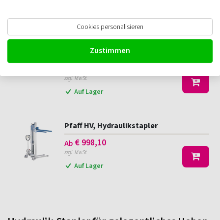
Filtern
Cookies personalisieren
Pfaff HV 0516, kompakte
Zustimmen
Hydraulikstapler
€
973,80
Ab
zzgl. MwSt.
Auf Lager
Pfaff HV, Hydraulikstapler
€
998,10
Ab
zzgl. MwSt.
Auf Lager