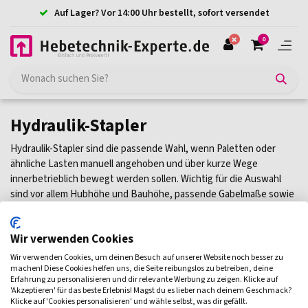
Auf Lager? Vor 14:00 Uhr bestellt, sofort versendet
0
Hydraulik-Stapler
Hydraulik-Stapler sind die passende Wahl, wenn Paletten oder
ähnliche Lasten manuell angehoben und über kurze Wege
innerbetrieblich bewegt werden sollen. Wichtig für die Auswahl
sind vor allem Hubhöhe und Bauhöhe, passende Gabelmaße sowie
die tatsächliche Nutzungsfrequenz im Arbeitsalltag. Auch
Bodenqualität, Wendekreis und Lastschwerpunkt beeinflussen,
Wir verwenden Cookies
wie gut sich ein Gerät in der Praxis einsetzen lässt. Für häufige
Hubvorgänge oder längere Fahrwege kann innerhalb der
Wir verwenden Cookies, um deinen Besuch auf unserer Website noch besser zu
Hochhubwagen ein Elektro-Stapler sinnvoller sein. Die passenden
machen! Diese Cookies helfen uns, die Seite reibungslos zu betreiben, deine
Erfahrung zu personalisieren und dir relevante Werbung zu zeigen. Klicke auf
Modelle finden Sie unten in der Übersicht.
'Akzeptieren' für das beste Erlebnis! Magst du es lieber nach deinem Geschmack?
Klicke auf 'Cookies personalisieren' und wähle selbst, was dir gefällt.