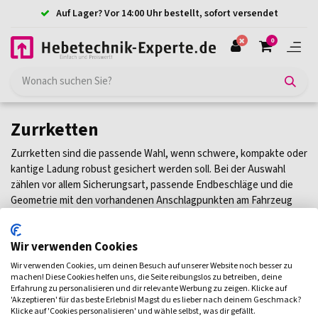
Auf Lager? Vor 14:00 Uhr bestellt, sofort versendet
0
Zurrketten
Zurrketten sind die passende Wahl, wenn schwere, kompakte oder
kantige Ladung robust gesichert werden soll. Bei der Auswahl
zählen vor allem Sicherungsart, passende Endbeschläge und die
Geometrie mit den vorhandenen Anschlagpunkten am Fahrzeug
oder an der Ladung. Auch Handhabung, Wiederverwendbarkeit
und die Abstimmung mit einem geeigneten Spannelement wie
Wir verwenden Cookies
einem Ratschenspanner spielen im Alltag eine wichtige Rolle.
Unten finden Sie Zurrketten für unterschiedliche Anforderungen
Wir verwenden Cookies, um deinen Besuch auf unserer Website noch besser zu
in der Ladungssicherung.
machen! Diese Cookies helfen uns, die Seite reibungslos zu betreiben, deine
Erfahrung zu personalisieren und dir relevante Werbung zu zeigen. Klicke auf
'Akzeptieren' für das beste Erlebnis! Magst du es lieber nach deinem Geschmack?
Filtern
Klicke auf 'Cookies personalisieren' und wähle selbst, was dir gefällt.