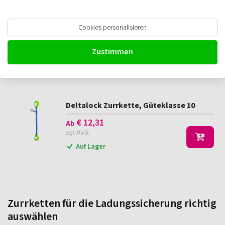
Cookies personalisieren
Deltalock Zurrkette, Güteklasse 8
€
8,56
Ab
Zustimmen
zzgl. MwSt.
Auf Lager
Deltalock Zurrkette, Güteklasse 10
€
12,31
Ab
zzgl. MwSt.
Auf Lager
Zurrketten für die Ladungssicherung richtig
auswählen