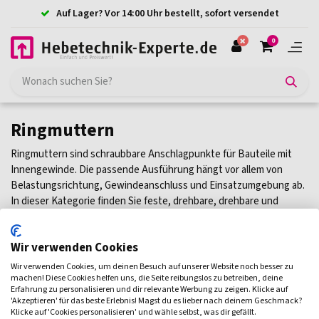
Auf Lager? Vor 14:00 Uhr bestellt, sofort versendet
0
Ringmuttern
Ringmuttern sind schraubbare Anschlagpunkte für Bauteile mit
Innengewinde. Die passende Ausführung hängt vor allem von
Belastungsrichtung, Gewindeanschluss und Einsatzumgebung ab.
In dieser Kategorie finden Sie feste, drehbare, drehbare und
klappbare sowie Edelstahl-Ausführungen für unterschiedliche
Anwendungen. Unten sehen Sie die passenden Ringmuttern im
Wir verwenden Cookies
Überblick.
Wir verwenden Cookies, um deinen Besuch auf unserer Website noch besser zu
machen! Diese Cookies helfen uns, die Seite reibungslos zu betreiben, deine
Ringmuttern fest
Ringmuttern Drehbar
Ringmuttern
Erfahrung zu personalisieren und dir relevante Werbung zu zeigen. Klicke auf
Filtern
'Akzeptieren' für das beste Erlebnis! Magst du es lieber nach deinem Geschmack?
Klicke auf 'Cookies personalisieren' und wähle selbst, was dir gefällt.