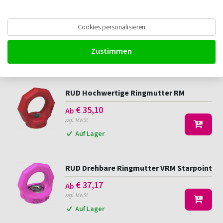
Deltalock Ringmutter, Güteklasse 8
Cookies personalisieren
€
3,66
Ab
zzgl. MwSt.
Zustimmen
Auf Lager
RUD Hochwertige Ringmutter RM
€
35,10
Ab
zzgl. MwSt.
Auf Lager
RUD Drehbare Ringmutter VRM Starpoint
€
37,17
Ab
zzgl. MwSt.
Auf Lager