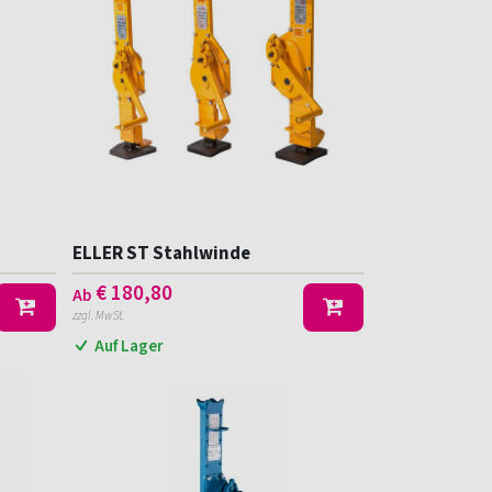
ELLER ST Stahlwinde
€
180,80
Ab
zzgl. MwSt.
Auf Lager