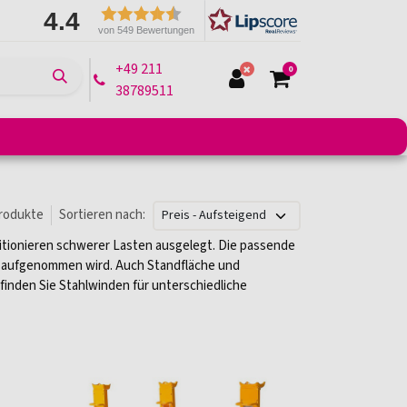
4.4
von 549 Bewertungen
+49 211
0
38789511
e
Montagelifte
Arbeitsbühnen
Transportmittel
rodukte
Sortieren nach:
itionieren schwerer Lasten ausgelegt. Die passende
t aufgenommen wird. Auch Standfläche und
finden Sie Stahlwinden für unterschiedliche