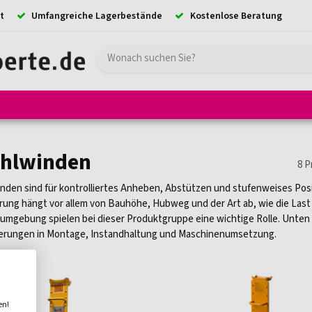
t
Umfangreiche Lagerbestände
Kostenlose Beratung
e
Hebezeuge
Absturzsicherung
Ladungssicherung
Kransystem
ahlwinden
8
P
nden sind für kontrolliertes Anheben, Abstützen und stufenweises Pos
rung hängt vor allem von Bauhöhe, Hubweg und der Art ab, wie die Las
umgebung spielen bei dieser Produktgruppe eine wichtige Rolle. Unten 
erungen in Montage, Instandhaltung und Maschinenumsetzung.
en!