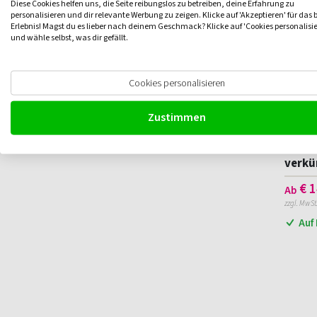
5 t
7,5 t
Diese Cookies helfen uns, die Seite reibungslos zu betreiben, deine Erfahrung zu
personalisieren und dir relevante Werbung zu zeigen. Klicke auf 'Akzeptieren' für das 
10 t
20 t
Erlebnis! Magst du es lieber nach deinem Geschmack? Klicke auf 'Cookies personalisi
und wähle selbst, was dir gefällt.
Marke
Böcker
DELTA
Cookies personalisieren
ELLER
Pfaff
Zustimmen
ELLER
verkü
€
1
Ab
zzgl. MwSt
Auf