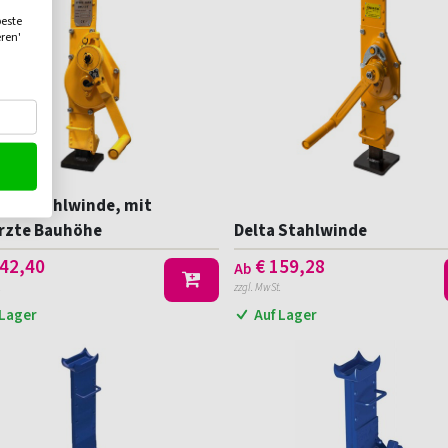
beste
eren'
 KB Stahlwinde, mit
rzte Bauhöhe
Delta Stahlwinde
42,40
€
159,28
Ab
.
zzgl. MwSt.
 Lager
Auf Lager