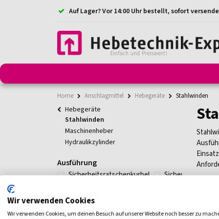
Auf Lager? Vor 14:00 Uhr bestellt, sofort versende
Anschlagmittel
Anschlagketten
Anschlagpunkt
Home
Anschlagmittel
Hebegeräte
Stahlwinden
St
Hebegeräte
Stahlwinden
Maschinenheber
Stahlwi
Hydraulikzylinder
Ausfüh
Einsatz
Ausführung
Anford
Sicherheitsratschenkurbel
Sicherheitskurbel
Volltraglast
Wir verwenden Cookies
1,5 t
3 t
Wir verwenden Cookies, um deinen Besuch auf unserer Website noch besser zu mach