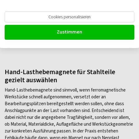
Tigrip THM Hand-Lasthebemagnet
Cookies personalisieren
€
288,90
Ab
zzgl. MwSt.
Zustimmen
Auf Lager
Hand-Lasthebemagnete für Stahlteile
gezielt auswählen
Hand-Lasthebemagnete sind sinnvoll, wenn ferromagnetische
Werkstücke schnell aufgenommen, versetzt oder an
Bearbeitungsplätzen bereitgestellt werden sollen, ohne dass
Anschlagpunkte an der Last vorhanden sind. Entscheidend ist
dabei nicht nur die angegebene Tragfähigkeit, sondern vor allem,
ob Material, Materialdicke, Auflagefläche und Werkstückgeometrie
zur konkreten Ausführung passen. In der Praxis entstehen
Fehlkäufe häufig dann, wenn ein Magnet nur nach Nennlast