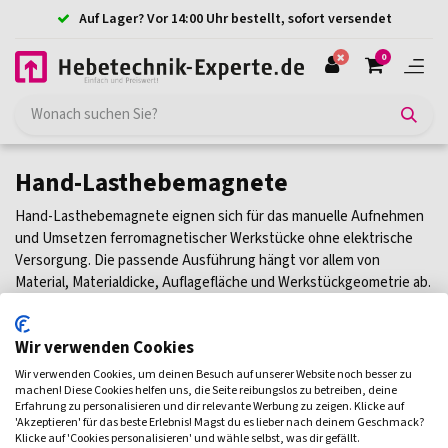
Auf Lager? Vor 14:00 Uhr bestellt, sofort versendet
0
Hand-Lasthebemagnete
Hand-Lasthebemagnete eignen sich für das manuelle Aufnehmen
und Umsetzen ferromagnetischer Werkstücke ohne elektrische
Versorgung. Die passende Ausführung hängt vor allem von
Material, Materialdicke, Auflagefläche und Werkstückgeometrie ab.
Besonders bei Blechen, lackierten Oberflächen oder kleinen
Kontaktflächen ist die konkrete Eignung entscheidend. Unten
Wir verwenden Cookies
finden Sie Hand-Lasthebemagnete für unterschiedliche
Einsatzbereiche.
Wir verwenden Cookies, um deinen Besuch auf unserer Website noch besser zu
machen! Diese Cookies helfen uns, die Seite reibungslos zu betreiben, deine
Erfahrung zu personalisieren und dir relevante Werbung zu zeigen. Klicke auf
Filtern
'Akzeptieren' für das beste Erlebnis! Magst du es lieber nach deinem Geschmack?
Klicke auf 'Cookies personalisieren' und wähle selbst, was dir gefällt.