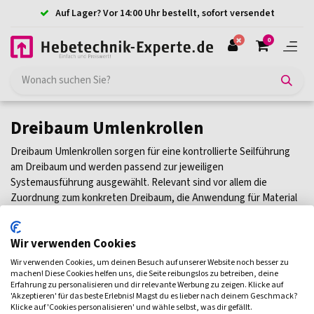
Auf Lager? Vor 14:00 Uhr bestellt, sofort versendet
0
Dreibaum Umlenkrollen
Dreibaum Umlenkrollen sorgen für eine kontrollierte Seilführung
am Dreibaum und werden passend zur jeweiligen
Systemausführung ausgewählt. Relevant sind vor allem die
Zuordnung zum konkreten Dreibaum, die Anwendung für Material
oder Personen sowie die Kompatibilität mit Dreibaum Seilwinden
oder weiterem Zubehör. Bei dieser Produktgruppe hängt die
Wir verwenden Cookies
passende Ausführung nicht nur von der Bauform ab, sondern auch
von der vorgesehenen Systemkombination. Die passenden
Wir verwenden Cookies, um deinen Besuch auf unserer Website noch besser zu
Dreibaum Umlenkrollen finden Sie unten in dieser Kategorie.
machen! Diese Cookies helfen uns, die Seite reibungslos zu betreiben, deine
Erfahrung zu personalisieren und dir relevante Werbung zu zeigen. Klicke auf
'Akzeptieren' für das beste Erlebnis! Magst du es lieber nach deinem Geschmack?
Filtern
Klicke auf 'Cookies personalisieren' und wähle selbst, was dir gefällt.