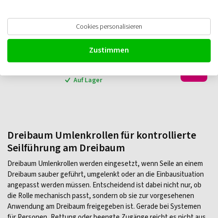
Cookies personalisieren
ELLERsafe Umlenkrolle für RUP-502
RUP-503
Zustimmen
€
98,60
Ab
zzgl. MwSt.
Auf Lager
Dreibaum Umlenkrollen für kontrollierte
Seilführung am Dreibaum
Dreibaum Umlenkrollen werden eingesetzt, wenn Seile an einem
Dreibaum sauber geführt, umgelenkt oder an die Einbausituation
angepasst werden müssen. Entscheidend ist dabei nicht nur, ob
die Rolle mechanisch passt, sondern ob sie zur vorgesehenen
Anwendung am Dreibaum freigegeben ist. Gerade bei Systemen
für Personen, Rettung oder beengte Zugänge reicht es nicht aus,