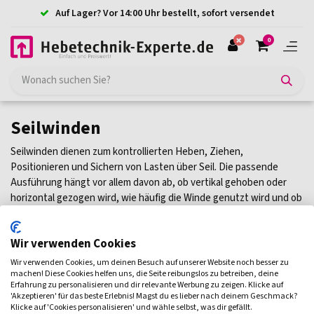
Auf Lager? Vor 14:00 Uhr bestellt, sofort versendet
0
Seilwinden
Seilwinden dienen zum kontrollierten Heben, Ziehen,
Positionieren und Sichern von Lasten über Seil. Die passende
Ausführung hängt vor allem davon ab, ob vertikal gehoben oder
horizontal gezogen wird, wie häufig die Winde genutzt wird und ob
eine manuelle, elektrische oder flexible Lösung sinnvoll ist. In
dieser Kategorie finden Sie Elektroseilwinden, Greifzüge,
Wir verwenden Cookies
Handseilwinden und Umlenkrollen für unterschiedliche
Einsatzbedingungen. Wählen Sie jetzt die passende
Wir verwenden Cookies, um deinen Besuch auf unserer Website noch besser zu
Produktgruppe für Ihre Anwendung aus.
machen! Diese Cookies helfen uns, die Seite reibungslos zu betreiben, deine
Erfahrung zu personalisieren und dir relevante Werbung zu zeigen. Klicke auf
'Akzeptieren' für das beste Erlebnis! Magst du es lieber nach deinem Geschmack?
Klicke auf 'Cookies personalisieren' und wähle selbst, was dir gefällt.
Handseilwinden
Elektroseilwinden
Greifzüge
Umle