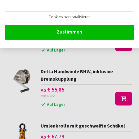
Filtern
Cookies personalisieren
Umlenkrolle mit Haken
Zustimmen
€
38,13
Ab
zzgl. MwSt.
Auf Lager
Delta Handwinde BHW, inklusive
Bremskupplung
€
55,85
Ab
zzgl. MwSt.
Auf Lager
Umlenkrolle mit geschweifte Schäkel
€
67,79
Ab