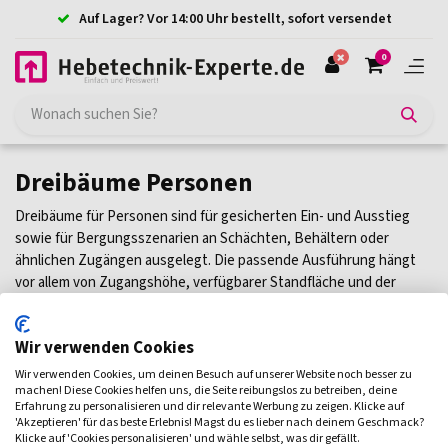
Auf Lager? Vor 14:00 Uhr bestellt, sofort versendet
0
Dreibäume Personen
Dreibäume für Personen sind für gesicherten Ein- und Ausstieg
sowie für Bergungsszenarien an Schächten, Behältern oder
ähnlichen Zugängen ausgelegt. Die passende Ausführung hängt
vor allem von Zugangshöhe, verfügbarer Standfläche und der
geplanten Kombination mit Seilwinde oder Umlenkrolle ab. Wichtig
ist außerdem, ob der Dreibaum als reiner Anschlagpunkt genutzt
Wir verwenden Cookies
wird oder in ein Rettungskonzept mit Personenbewegung
eingebunden ist. Unten finden Sie passende Dreibäume für
Wir verwenden Cookies, um deinen Besuch auf unserer Website noch besser zu
Personen für unterschiedliche Einsatzsituationen.
machen! Diese Cookies helfen uns, die Seite reibungslos zu betreiben, deine
Erfahrung zu personalisieren und dir relevante Werbung zu zeigen. Klicke auf
'Akzeptieren' für das beste Erlebnis! Magst du es lieber nach deinem Geschmack?
Filtern
Klicke auf 'Cookies personalisieren' und wähle selbst, was dir gefällt.