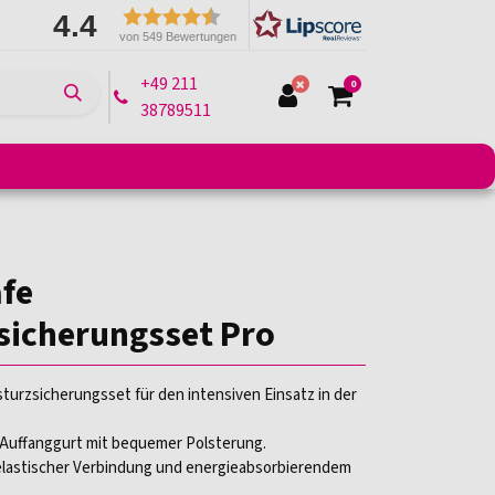
4.4
von 549 Bewertungen
+49 211
0
38789511
e
Montagelifte
Arbeitsbühnen
Transportmittel
fe
sicherungsset Pro
urzsicherungsset für den intensiven Einsatz in der
Auffanggurt mit bequemer Polsterung.
 elastischer Verbindung und energieabsorbierendem