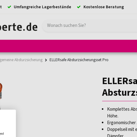
t
Umfangreiche Lagerbestände
Kostenlose Beratung
e
Hebezeuge
Absturzsicherung
Ladungssicherung
Kransystem
lgemeine Absturzsicherung
ELLERsafe Absturzsicherungsset Pro
ELLERsa
Absturz
Komplettes Abst
Höhe.
Ergonomischer 
Doppelseil mit
en!
Dämpfer.