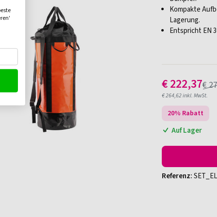
Kompakte Aufbe
beste
eren'
Lagerung.
Entspricht EN 3
€
222,37
€
27
€
264,62
inkl. MwSt.
20
% Rabatt
Auf Lager
Referenz:
SET_E