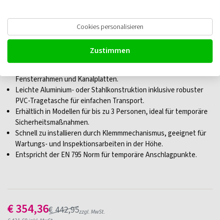
ELLERsafe Absturzsicherungsset
Cookies personalisieren
Traverse
Zustimmen
Verstellbare Breite für verschiedene Türöffnungen,
Fensterrahmen und Kanalplatten.
Leichte Aluminium- oder Stahlkonstruktion inklusive robuster
PVC-Tragetasche für einfachen Transport.
Erhältlich in Modellen für bis zu 3 Personen, ideal für temporäre
Sicherheitsmaßnahmen.
Schnell zu installieren durch Klemmmechanismus, geeignet für
Wartungs- und Inspektionsarbeiten in der Höhe.
Entspricht der EN 795 Norm für temporäre Anschlagpunkte.
€
354,36
€
442,95
zzgl. MwSt.