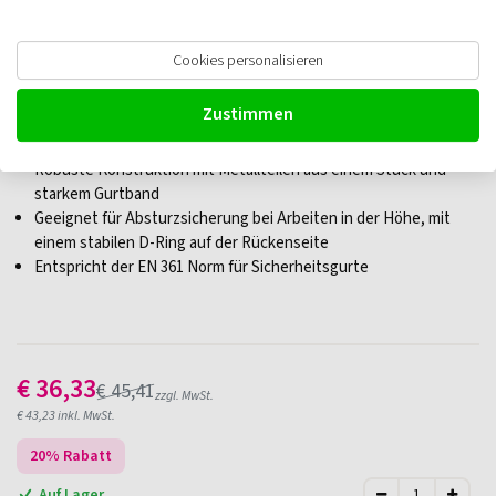
EDGE Basis Ganzkörpergurt 1D
Cookies personalisieren
Zustimmen
Schnell und intuitiv anzulegen dank einfacher Konstruktion
Verstellbare Gurte für eine bequeme und sichere Passform
Robuste Konstruktion mit Metallteilen aus einem Stück und
starkem Gurtband
Geeignet für Absturzsicherung bei Arbeiten in der Höhe, mit
einem stabilen D-Ring auf der Rückenseite
Entspricht der EN 361 Norm für Sicherheitsgurte
€
36,33
€
45,41
zzgl. MwSt.
€
43,23
inkl. MwSt.
20
% Rabatt
Auf Lager