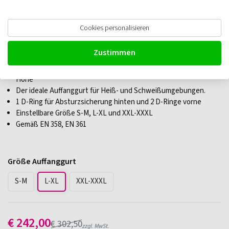
Cookies personalisieren
EDGE Heatcruiser FR Auffanggurt
Zustimmen
Ganzkörpersicherheitsgurt für alle Grundanwendungen in der
Höhe
Der ideale Auffanggurt für Heiß- und Schweißumgebungen.
1 D-Ring für Absturzsicherung hinten und 2 D-Ringe vorne
Einstellbare Größe S-M, L-XL und XXL-XXXL
Gemäß EN 358, EN 361
Größe Auffanggurt
S-M
L-XL
XXL-XXXL
€
242,00
€
302,50
zzgl. MwSt.