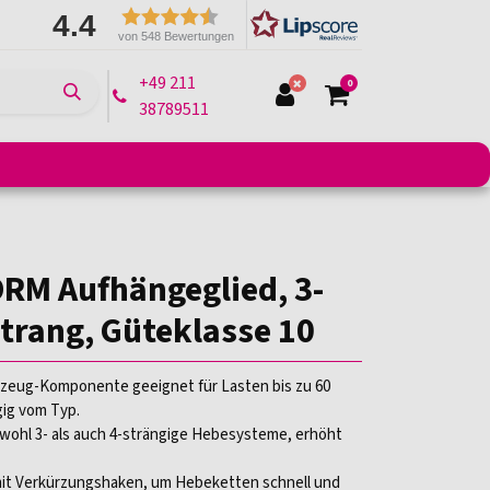
4.4
von 548 Bewertungen
+49 211
0
38789511
e
Montagelifte
Arbeitsbühnen
Transportmittel
RM Aufhängeglied, 3-
Strang, Güteklasse 10
eug-Komponente geeignet für Lasten bis zu 60
ig vom Typ.
wohl 3- als auch 4-strängige Hebesysteme, erhöht
it Verkürzungshaken, um Hebeketten schnell und