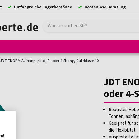
t
Umfangreiche Lagerbestände
Kostenlose Beratung
e
Hebezeuge
Absturzsicherung
Ladungssicherung
Kransystem
JDT ENORM Aufhängeglied, 3- oder 4-Strang, Güteklasse 10
JDT ENO
oder 4-
Robustes Hebez
Tonnen, abhäng
Geeignet für so
die Flexibilität.
en!
Ausgestattet m