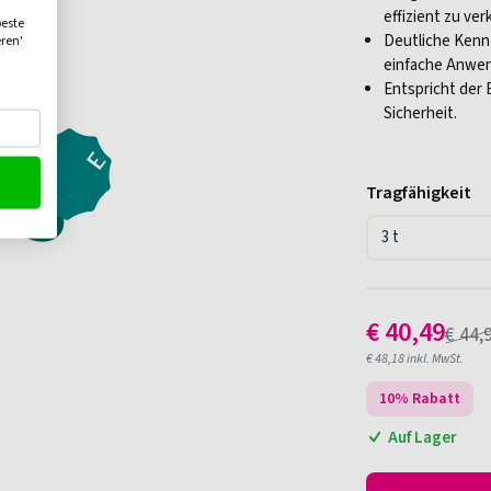
effizient zu ver
beste
Deutliche Kenn
eren'
einfache Anwe
Entspricht der 
Sicherheit.
Tragfähigkeit
€
40,49
€
44,
€
48,18
inkl. MwSt.
10
% Rabatt
Auf Lager