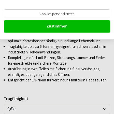
Cromox CVG Verbindungsschloß,
Cookies personalisieren
Güteklasse 6
Zustimmen
Hergestellt aus hochwertigem rostfreiem Stahl AISI 318LN für
optimale Korrosionsbeständigkeit und lange Lebensdauer.
Tragfähigkeit bis zu 6 Tonnen, geeignet für schwere Lasten in
industriellen Hebeanwendungen.
Komplett geliefert mit Bolzen, Sicherungsklammer und Feder
für eine direkte und sichere Montage.
Ausführung in zwei Teilen mit Sicherung für zuverlässiges,
einmaliges oder gelegentliches Öffnen.
Entspricht der EN-Norm für Verbindungsmittel in Hebezeugen.
Tragfähigkeit