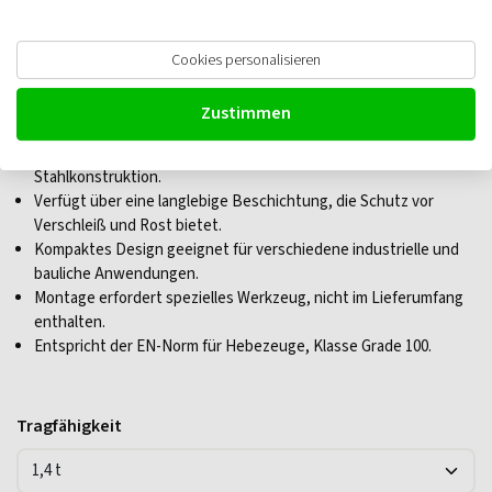
JDT ENORM Verbindungsschloß,
Cookies personalisieren
Güteklasse 10
Zustimmen
Trägt Lasten bis zu 40 Tonnen dank robuster Grade-100-
Stahlkonstruktion.
Verfügt über eine langlebige Beschichtung, die Schutz vor
Verschleiß und Rost bietet.
Kompaktes Design geeignet für verschiedene industrielle und
bauliche Anwendungen.
Montage erfordert spezielles Werkzeug, nicht im Lieferumfang
enthalten.
Entspricht der EN-Norm für Hebezeuge, Klasse Grade 100.
Tragfähigkeit