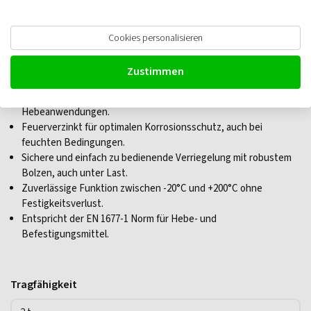
Deltalock Aufhängeglied mit Gabel
Cookies personalisieren
rund, Güteklasse 8
Zustimmen
Geeignet für Lasten bis zu 55 Tonnen, ideal für schwere
Hebeanwendungen.
Feuerverzinkt für optimalen Korrosionsschutz, auch bei
feuchten Bedingungen.
Sichere und einfach zu bedienende Verriegelung mit robustem
Bolzen, auch unter Last.
Zuverlässige Funktion zwischen -20°C und +200°C ohne
Festigkeitsverlust.
Entspricht der EN 1677-1 Norm für Hebe- und
Befestigungsmittel.
Tragfähigkeit