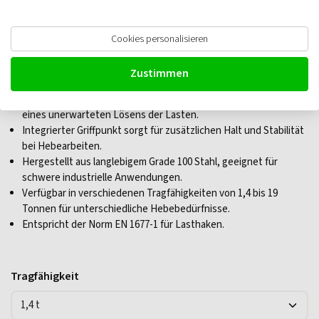
Gunnebo GrabiQ BKG Automatik-
Cookies personalisieren
Gabelkopfhaken
Zustimmen
Automatische Sicherheitsverriegelung verringert das Risiko
eines unerwarteten Lösens der Lasten.
Integrierter Griffpunkt sorgt für zusätzlichen Halt und Stabilität
bei Hebearbeiten.
Hergestellt aus langlebigem Grade 100 Stahl, geeignet für
schwere industrielle Anwendungen.
Verfügbar in verschiedenen Tragfähigkeiten von 1,4 bis 19
Tonnen für unterschiedliche Hebebedürfnisse.
Entspricht der Norm EN 1677-1 für Lasthaken.
Tragfähigkeit