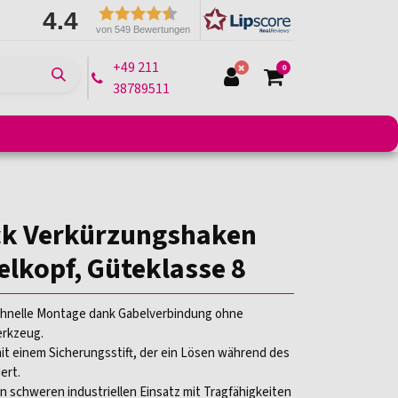
4.4
von 549 Bewertungen
+49 211
0
38789511
e
Montagelifte
Arbeitsbühnen
Transportmittel
ck Verkürzungshaken
elkopf, Güteklasse 8
chnelle Montage dank Gabelverbindung ohne
erkzeug.
t einem Sicherungsstift, der ein Lösen während des
ert.
n schweren industriellen Einsatz mit Tragfähigkeiten