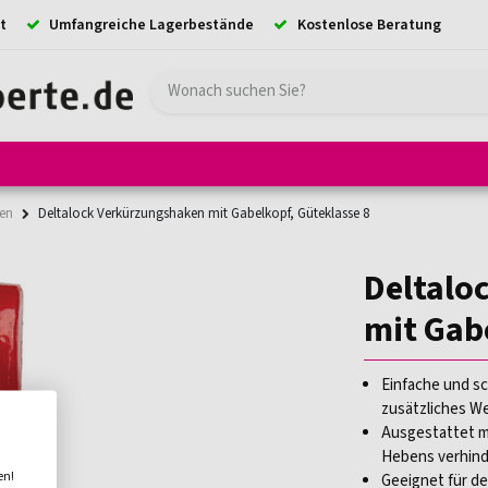
t
Umfangreiche Lagerbestände
Kostenlose Beratung
e
Hebezeuge
Absturzsicherung
Ladungssicherung
Kransystem
en
Deltalock Verkürzungshaken mit Gabelkopf, Güteklasse 8
Deltalo
mit Gab
Einfache und s
zusätzliches W
Ausgestattet mi
Hebens verhind
en!
Geeignet für de