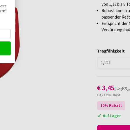
von 1,12 bis 8 
beste
Robust konstrui
eren'
passender Kett
Entspricht der
Verkürzungsha
Tragfähigkeit
€
3,45
€
3,83
zz
€
4,11
inkl. MwSt.
10
% Rabatt
Auf Lager