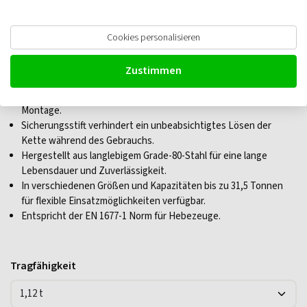
Deltalock Verkürzungsklaue mit
Cookies personalisieren
Sicherheitsbolzen, Güteklasse 8
Zustimmen
Robuste Gabelkonstruktion sorgt für eine schnelle und einfache
Montage.
Sicherungsstift verhindert ein unbeabsichtigtes Lösen der
Kette während des Gebrauchs.
Hergestellt aus langlebigem Grade-80-Stahl für eine lange
Lebensdauer und Zuverlässigkeit.
In verschiedenen Größen und Kapazitäten bis zu 31,5 Tonnen
für flexible Einsatzmöglichkeiten verfügbar.
Entspricht der EN 1677-1 Norm für Hebezeuge.
Tragfähigkeit