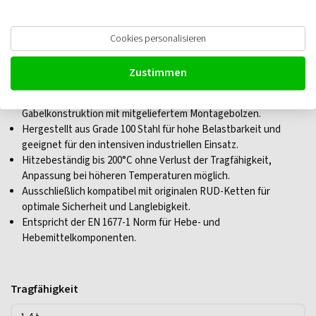
Verkürzungshaken mit Gabelkopf,
Cookies personalisieren
Güteklasse 10
Zustimmen
Schnelle und werkzeuglose Befestigung dank
Gabelkonstruktion mit mitgeliefertem Montagebolzen.
Hergestellt aus Grade 100 Stahl für hohe Belastbarkeit und
geeignet für den intensiven industriellen Einsatz.
Hitzebeständig bis 200°C ohne Verlust der Tragfähigkeit,
Anpassung bei höheren Temperaturen möglich.
Ausschließlich kompatibel mit originalen RUD-Ketten für
optimale Sicherheit und Langlebigkeit.
Entspricht der EN 1677-1 Norm für Hebe- und
Hebemittelkomponenten.
Tragfähigkeit