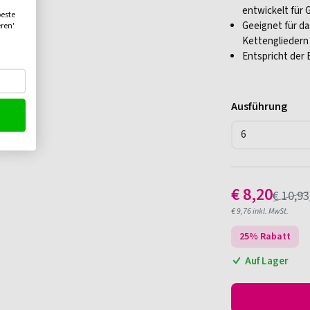
entwickelt für
beste
Geeignet für da
eren'
Kettenglieder
Entspricht der
Ausführung
€
8,20
€
10,93
€
9,76
inkl. MwSt.
25
% Rabatt
Auf Lager