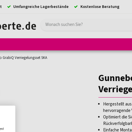
t
Umfangreiche Lagerbestände
Kostenlose Beratung
e
Hebezeuge
Absturzsicherung
Ladungssicherung
Kransystem
 GrabiQ Verriegelungsset SKA
Gunneb
Verrieg
Hergestellt au
hervorragende 
Optimiert die S
Rückverfolgbar
en!
Einfache Monta