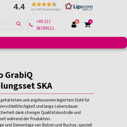
4.4
von 549 Bewertungen
+49 211
0
38789511
e
Montagelifte
Arbeitsbühnen
Transportmittel
o GrabiQ
elungsset SKA
s gehärtetem und angelassenem legiertem Stahl für
Verschleißfestigkeit und lange Lebensdauer.
icherheit dank strenger Qualitätskontrolle und
keit während der Produktion.
ge und Demontage von Bolzen und Buchse, speziell