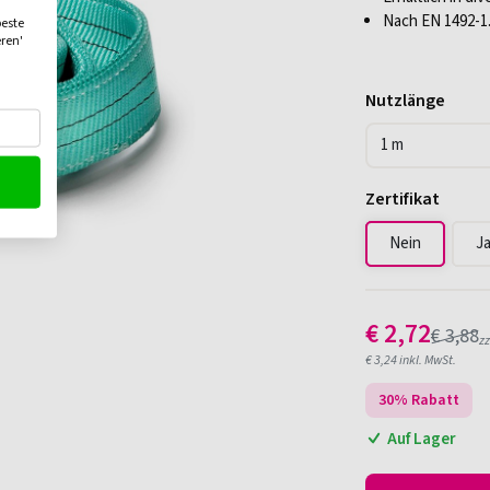
Nach EN 1492-1
beste
eren'
Nutzlänge
Zertifikat
Nein
J
€
2,72
€
3,88
zz
€
3,24
inkl. MwSt.
30
% Rabatt
Auf Lager