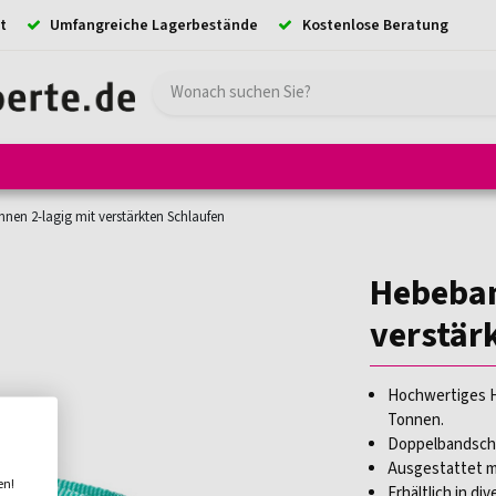
t
Umfangreiche Lagerbestände
Kostenlose Beratung
e
Hebezeuge
Absturzsicherung
Ladungssicherung
Kransystem
nen 2-lagig mit verstärkten Schlaufen
Hebeban
verstär
Hochwertiges H
Tonnen.
Doppelbandschic
Ausgestattet m
en!
Erhältlich in di