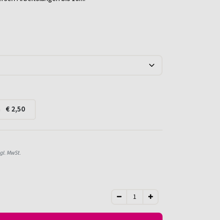
.
a
€
2,50
gl. MwSt.