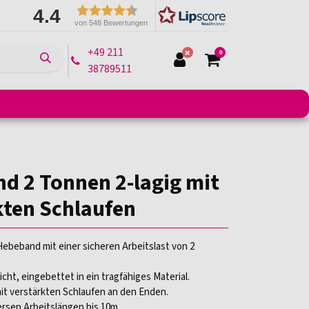
4.4
von 548 Bewertungen
+49 211
0
38789511
e
Montagelifte
Arbeitsbühnen
Transportmittel
d 2 Tonnen 2-lagig mit
kten Schlaufen
ebeband mit einer sicheren Arbeitslast von 2
ht, eingebettet in ein tragfähiges Material.
it verstärkten Schlaufen an den Enden.
versen Arbeitslängen bis 10m.