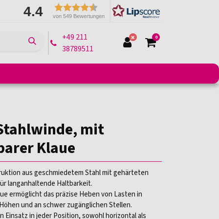
4.4
von 549 Bewertungen
+49 211
0
38789511
e
Montagelifte
Arbeitsbühnen
Transportmittel
Stahlwinde, mit
barer Klaue
uktion aus geschmiedetem Stahl mit gehärteten
r langanhaltende Haltbarkeit.
aue ermöglicht das präzise Heben von Lasten in
Höhen und an schwer zugänglichen Stellen.
 Einsatz in jeder Position, sowohl horizontal als