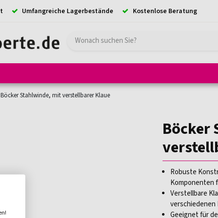
t
Umfangreiche Lagerbestände
Kostenlose Beratung
e
Hebezeuge
Absturzsicherung
Ladungssicherung
Kransystem
Böcker Stahlwinde, mit verstellbarer Klaue
Böcker 
verstell
Robuste Konstr
Komponenten fü
Verstellbare Kl
verschiedenen 
en!
Geeignet für den