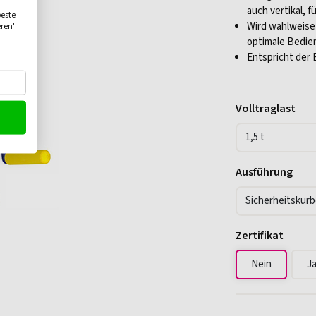
auch vertikal, 
beste
Wird wahlweise
eren'
optimale Bedien
Entspricht der 
Volltraglast
Ausführung
Zertifikat
Nein
J