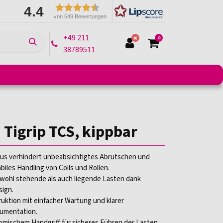
4.4
von 549 Bewertungen
+49 211
0
38789511
e
Montagelifte
Arbeitsbühnen
Transportmittel
 Tigrip TCS, kippbar
s verhindert unbeabsichtigtes Abrutschen und
abiles Handling von Coils und Rollen.
owohl stehende als auch liegende Lasten dank
sign.
uktion mit einfacher Wartung und klarer
umentation.
omischem Handgriff für sicheres Führen der Lasten.