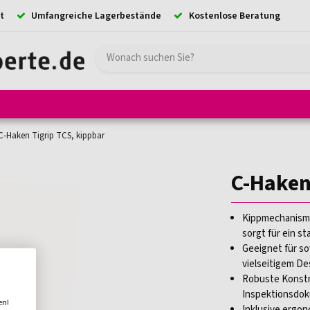
t
Umfangreiche Lagerbestände
Kostenlose Beratung
e
Hebezeuge
Absturzsicherung
Ladungssicherung
Kransystem
C-Haken Tigrip TCS, kippbar
C-Haken
Kippmechanismu
sorgt für ein st
Geeignet für s
vielseitigem De
Robuste Konstr
Inspektionsdok
en!
Inklusive ergon