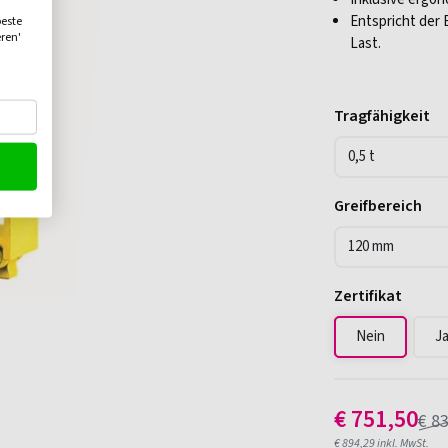
Entspricht der
beste
eren'
Last.
Tragfähigkeit
Greifbereich
Zertifikat
Nein
J
€
751,50
€
83
€
894,29
inkl. MwSt.