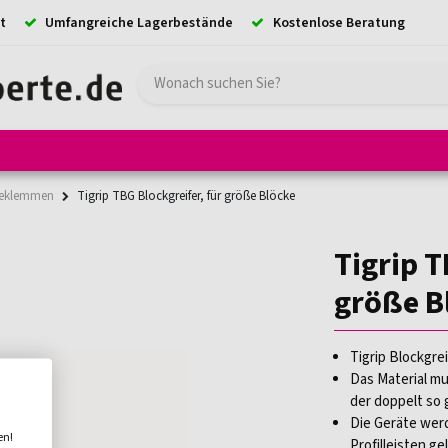
t
Umfangreiche Lagerbestände
Kostenlose Beratung
e
Hebezeuge
Absturzsicherung
Ladungssicherung
Kransystem
beklemmen
Tigrip TBG Blockgreifer, für größe Blöcke
Tigrip T
größe B
Tigrip Blockgre
Das Material m
der doppelt so
Die Geräte wer
en!
Profilleisten ge