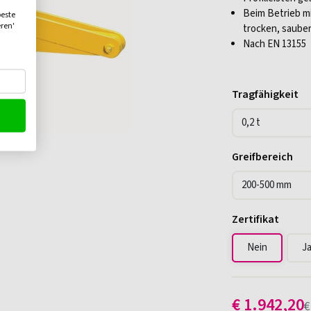
Beim Betrieb m
beste
eren'
trocken, sauber,
Nach EN 13155
Tragfähigkeit
Greifbereich
Zertifikat
Nein
J
€
1.942,20