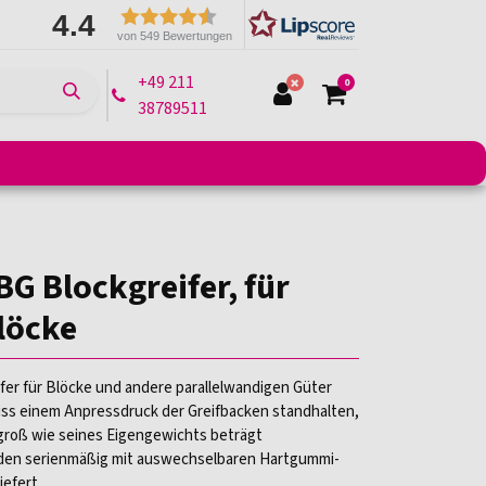
4.4
von 549 Bewertungen
+49 211
0
38789511
e
Montagelifte
Arbeitsbühnen
Transportmittel
BG Blockgreifer, für
löcke
ifer für Blöcke und andere parallelwandigen Güter
uss einem Anpressdruck der Greifbacken standhalten,
 groß wie seines Eigengewichts beträgt
den serienmäßig mit auswechselbaren Hartgummi-
liefert