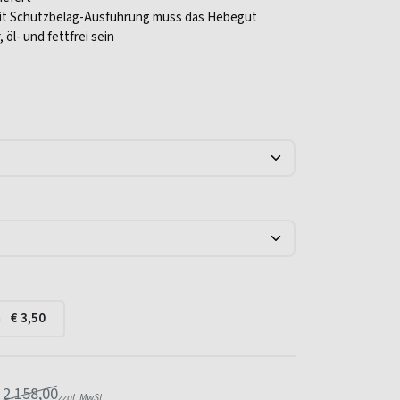
it Schutzbelag-Ausführung muss das Hebegut
 öl- und fettfrei sein
a
€
3,50
€
2.158,00
zzgl. MwSt.