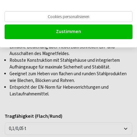
Delta QML Lasthebemagnet
Cookies personalisieren
Zustimmen
Permanenter NdFeB-Magnet sorgt für eine leistungsstarke,
energieeffiziente Funktion ohne externe Stromversorgung.
Einfache Bedienung über Hebel zum schnellen Ein- und
Ausschalten des Magnetfeldes.
Robuste Konstruktion mit Stahlgehäuse und integriertem
Aufhängeauge für maximale Sicherheit und Stabilität.
Geeignet zum Heben von flachen und runden Stahlprodukten
wie Blechen, Blöcken und Rohren.
Entspricht der EN-Norm für Hebevorrichtungen und
Lastaufnahmemittel.
Tragfähigkeit (Flach/Rund)