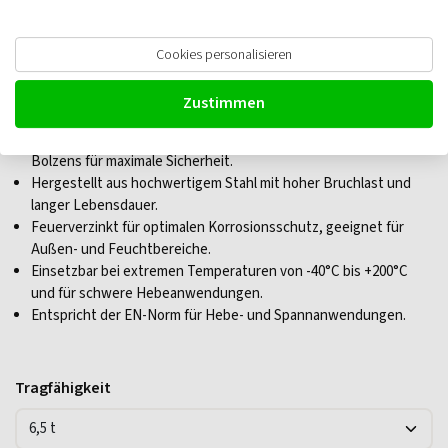
Green Pin G-4133 Schäkel gerade mit
Cookies personalisieren
dreifache Sicherheit
Zustimmen
Dreifach-Sicherung verhindert unbeabsichtigtes Lösen des
Bolzens für maximale Sicherheit.
Hergestellt aus hochwertigem Stahl mit hoher Bruchlast und
langer Lebensdauer.
Feuerverzinkt für optimalen Korrosionsschutz, geeignet für
Außen- und Feuchtbereiche.
Einsetzbar bei extremen Temperaturen von -40°C bis +200°C
und für schwere Hebeanwendungen.
Entspricht der EN-Norm für Hebe- und Spannanwendungen.
Tragfähigkeit