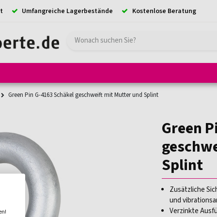
t
Umfangreiche Lagerbestände
Kostenlose Beratung
e
Hebezeuge
Absturzsicherung
Ladungssicherung
Kransystem
Green Pin G-4163 Schäkel geschweift mit Mutter und Splint
Green P
geschwe
Splint
Zusätzliche Sic
und vibrations
Verzinkte Ausf
en!