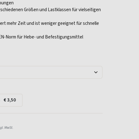
bungen
rschiedenen Größen und Lastklassen für vielseitigen
rt mehr Zeit und ist weniger geeignet für schnelle
 EN-Norm für Hebe- und Befestigungsmittel
a
€
3,50
gl. MwSt.