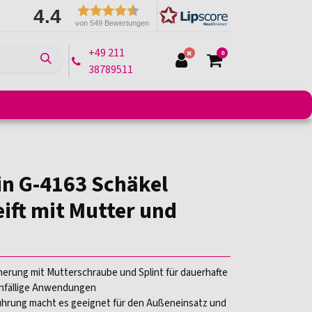
4.4
von 549 Bewertungen
+49 211
0
38789511
e
Montagelifte
Arbeitsbühnen
Transportmittel
in G-4163 Schäkel
ift mit Mutter und
herung mit Mutterschraube und Splint für dauerhafte
anfällige Anwendungen
ührung macht es geeignet für den Außeneinsatz und