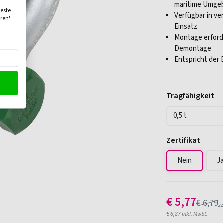
maritime Umge
beste
Verfügbar in ve
eren'
Einsatz
Montage erforde
Demontage
Entspricht der
Tragfähigkeit
Zertifikat
Nein
J
€
5,77
€
6,79
zz
€
6,87
inkl. MwSt.