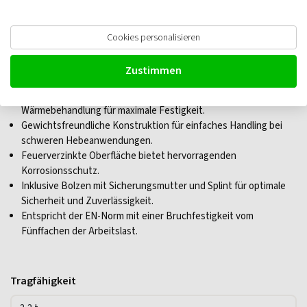
Green Pin G-5263 Schäkel geschweift
Cookies personalisieren
mit Mutter und Splint, leichtgewicht
Zustimmen
Hergestellt aus hochwertigem legiertem Stahl mit
Wärmebehandlung für maximale Festigkeit.
Gewichtsfreundliche Konstruktion für einfaches Handling bei
schweren Hebeanwendungen.
Feuerverzinkte Oberfläche bietet hervorragenden
Korrosionsschutz.
Inklusive Bolzen mit Sicherungsmutter und Splint für optimale
Sicherheit und Zuverlässigkeit.
Entspricht der EN-Norm mit einer Bruchfestigkeit vom
Fünffachen der Arbeitslast.
Tragfähigkeit