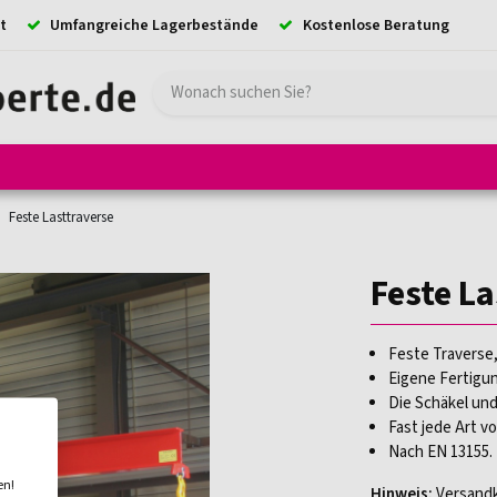
t
Umfangreiche Lagerbestände
Kostenlose Beratung
e
Hebezeuge
Absturzsicherung
Ladungssicherung
Kransystem
Feste Lasttraverse
Feste L
Feste Traverse,
Eigene Fertigun
Die Schäkel und
Fast jede Art v
Nach EN 13155.
en!
Hinweis:
Versandk