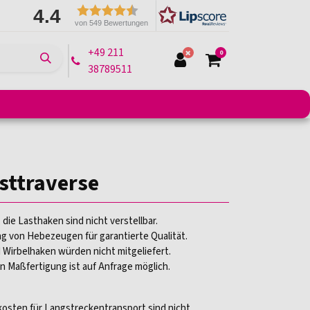
4.4
von 549 Bewertungen
+49 211
0
38789511
e
Montagelifte
Arbeitsbühnen
Transportmittel
asttraverse
 die Lasthaken sind nicht verstellbar.
g von Hebezeugen für garantierte Qualität.
 Wirbelhaken würden nicht mitgeliefert.
on Maßfertigung ist auf Anfrage möglich.
osten für Langstreckentransport sind nicht