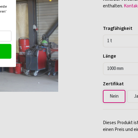
enthalten.
Kontakt
beste
eren'
Tragfähigkeit
Länge
Zertifikat
Nein
J
Dieses Produkt ist
einen Preis und ei