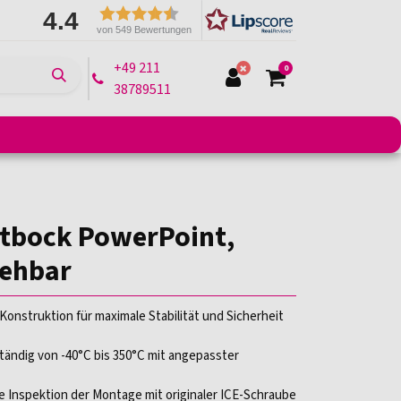
4.4
von 549 Bewertungen
+49 211
0
38789511
e
Montagelifte
Arbeitsbühnen
Transportmittel
tbock PowerPoint,
rehbar
Konstruktion für maximale Stabilität und Sicherheit
ändig von -40°C bis 350°C mit angepasster
le Inspektion der Montage mit originaler ICE-Schraube