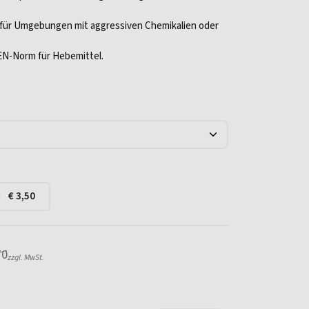
 für Umgebungen mit aggressiven Chemikalien oder
EN-Norm für Hebemittel.
a
€
3,50
70
zzgl. MwSt.