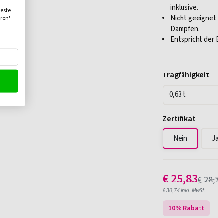
inklusive.
beste
Nicht geeignet
eren'
Dämpfen.
Entspricht der 
Tragfähigkeit
Zertifikat
Nein
J
€
25,83
€
28,
€
30,74
inkl. MwSt.
10
% Rabatt