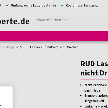
t
Umfangreiche Lagerbestände
Kostenlose Beratung
e
Hebezeuge
Absturzsicherung
Ladungssicherung
Kransystem
ösen Klappbar
RUD Lastbock PowerPoint, nicht Drehbar
RUD Las
nicht D
Nicht drehbare 
beim Heben.
Temperaturbest
Tragfähigkeit.
en!
Einfache visuel