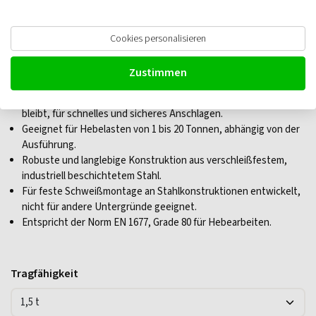
RUD Lastbock schweißbar VLBS, mit
Cookies personalisieren
einer Feder
Zustimmen
Integrierte Feder sorgt dafür, dass die Anschlagöse aufrecht
bleibt, für schnelles und sicheres Anschlagen.
Geeignet für Hebelasten von 1 bis 20 Tonnen, abhängig von der
Ausführung.
Robuste und langlebige Konstruktion aus verschleißfestem,
industriell beschichtetem Stahl.
Für feste Schweißmontage an Stahlkonstruktionen entwickelt,
nicht für andere Untergründe geeignet.
Entspricht der Norm EN 1677, Grade 80 für Hebearbeiten.
Tragfähigkeit