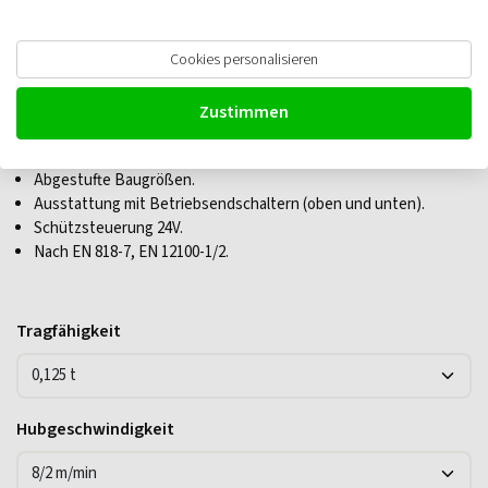
Demag DC-ComA II Elektrokettenzug
Cookies personalisieren
400V
Zustimmen
Hakenweg 4m.
Abgestufte Baugrößen.
Ausstattung mit Betriebsendschaltern (oben und unten).
Schützsteuerung 24V.
Nach EN 818-7, EN 12100-1/2.
Tragfähigkeit
Hubgeschwindigkeit