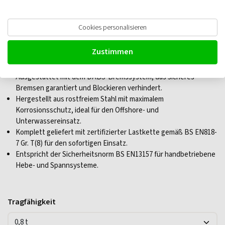
William Hackett SS-L5 QP Hebelzug
Cookies personalisieren
Zustimmen
Verfügt über Quad-Pawl-Technologie für vierfache Sicherheit
und präzise Bedienung.
Ausgestattet mit dem DABS-Bremssystem, das sicheres
Bremsen garantiert und Blockieren verhindert.
Hergestellt aus rostfreiem Stahl mit maximalem
Korrosionsschutz, ideal für den Offshore- und
Unterwassereinsatz.
Komplett geliefert mit zertifizierter Lastkette gemäß BS EN818-
7 Gr. T(8) für den sofortigen Einsatz.
Entspricht der Sicherheitsnorm BS EN13157 für handbetriebene
Hebe- und Spannsysteme.
Tragfähigkeit