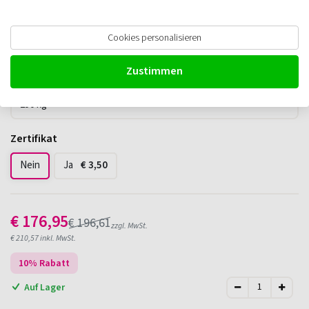
Delta Schneckenwinde
Cookies personalisieren
Zustimmen
Zug / Hebekraft
Zertifikat
Nein
Ja
€
3,50
€
176,95
€
196,61
zzgl. MwSt.
€
210,57
inkl. MwSt.
10
% Rabatt
Auf Lager