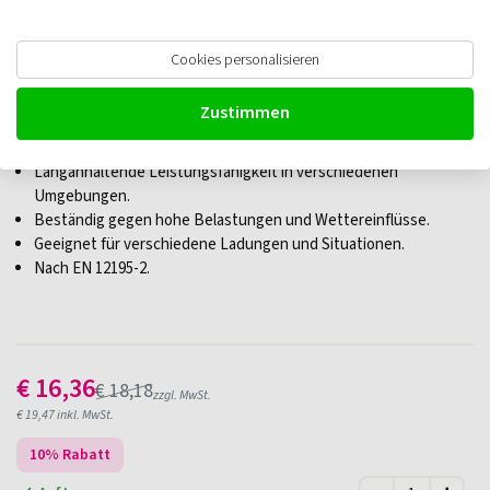
Zurrgurt 1-teilig - Edelstahl-Ratsche
Cookies personalisieren
Zustimmen
10 Meter lang
Edelstahl-Ratsche bietet Korrosionsbeständigkeit.
Langanhaltende Leistungsfähigkeit in verschiedenen
Umgebungen.
Beständig gegen hohe Belastungen und Wettereinflüsse.
Geeignet für verschiedene Ladungen und Situationen.
Nach EN 12195-2.
€
16,36
€
18,18
zzgl. MwSt.
€
19,47
inkl. MwSt.
10
% Rabatt