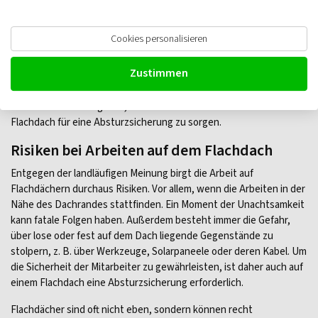
und tatsächlich sind die Risiken vielleicht etwas geringer als bei
Arbeiten auf einem Steildach. Dennoch steht bei Arbeiten in der
Cookies personalisieren
Höhe die Sicherheit der Mitarbeiter immer an erster Stelle. Nicht
nur aus moralischer Verantwortung, sondern auch nach dem
Zustimmen
deutschen Arbeitsschutzgesetz sind Sie als Arbeitgeber
verpflichtet, bei Arbeiten in Höhen von 2 Metern und mehr nicht
nur bei einem Schrägdach, sondern auch bei Arbeiten auf einem
Flachdach für eine Absturzsicherung zu sorgen.
Risiken bei Arbeiten auf dem Flachdach
Entgegen der landläufigen Meinung birgt die Arbeit auf
Flachdächern durchaus Risiken. Vor allem, wenn die Arbeiten in der
Nähe des Dachrandes stattfinden. Ein Moment der Unachtsamkeit
kann fatale Folgen haben. Außerdem besteht immer die Gefahr,
über lose oder fest auf dem Dach liegende Gegenstände zu
stolpern, z. B. über Werkzeuge, Solarpaneele oder deren Kabel. Um
die Sicherheit der Mitarbeiter zu gewährleisten, ist daher auch auf
einem Flachdach eine Absturzsicherung erforderlich.
Flachdächer sind oft nicht eben, sondern können recht