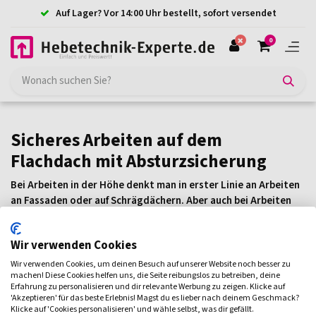
Auf Lager? Vor 14:00 Uhr bestellt, sofort versendet
0
Sicheres Arbeiten auf dem
Flachdach mit Absturzsicherung
Bei Arbeiten in der Höhe denkt man in erster Linie an Arbeiten
an Fassaden oder auf Schrägdächern. Aber auch bei Arbeiten
auf dem Flachdach sollte die Absturzsicherung nicht vergessen
werden. In diesem Artikel geben wir Ihnen einen Einblick in die
Wir verwenden Cookies
Bedeutung dieses Themas sowie einen Überblick über
Lösungen für sicheres Arbeiten auf Flachdächern.
Wir verwenden Cookies, um deinen Besuch auf unserer Website noch besser zu
machen! Diese Cookies helfen uns, die Seite reibungslos zu betreiben, deine
Oft übersehene Gefahren
Erfahrung zu personalisieren und dir relevante Werbung zu zeigen. Klicke auf
'Akzeptieren' für das beste Erlebnis! Magst du es lieber nach deinem Geschmack?
Klicke auf 'Cookies personalisieren' und wähle selbst, was dir gefällt.
Arbeiten auf Flachdächern scheinen nicht so gefährlich zu sein,