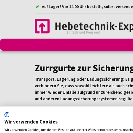
Auf Lager? Vor 14:00 Uhr bestellt, sofort versende
Anschlagmittel
Anschlagketten
Anschlagpunkt
Zurrgurte zur Sicherung
Transport, Lagerung oder Ladungssicherung: Es g
verhindern Sie, dass sowohl leichtere als auch s
immer wieder Unfälle aufgrund unzureichend gesic
und anderen Ladungssicherungssystemen regulie
Deshalb sind Zurrgurte wichtig
Zurrgurte sind aus verschiedenen Gründen wichtig f
Wir verwenden Cookies
Wir verwenden Cookies, um deinen Besuch auf unserer Website noch besser zu mach
Sichere Ladungssicherung
: Das ordnungsgemäße 