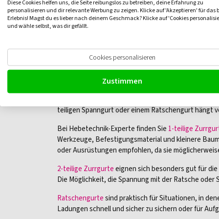
Diese Cookies helfen uns, die Seite reibungslos zu betreiben, deine Erfahrung zu
Fahrzeug fallen. Dies minimiert das Risiko von Unf
personalisieren und dir relevante Werbung zu zeigen. Klicke auf 'Akzeptieren' für das 
Erlebnis! Magst du es lieber nach deinem Geschmack? Klicke auf 'Cookies personalisi
Schutz von Gütern
: Zurrgurte helfen, die Ladun
und wähle selbst, was dir gefällt.
Gesetzliche Anforderungen
: Viele Länder haben
zu gewährleisten und Unfälle zu verhindern.
Haftung
: Unternehmen und Einzelpersonen könne
Cookies personalisieren
von Zurrgurten kann dazu beitragen, die Haftung z
Welche Arten von Zurrgurten k
Zustimmen
Hebetechnik-Experte bietet 3 Arten von Zurrgurten 
teiligen Spanngurt oder einem Ratschengurt hängt vo
Bei Hebetechnik-Experte finden Sie
1-teilige Zurrgur
Werkzeuge, Befestigungsmaterial und kleinere Baumat
oder Ausrüstungen empfohlen, da sie möglicherweise 
2-teilige Zurrgurte
eignen sich besonders gut für di
Die Möglichkeit, die Spannung mit der Ratsche oder S
Ratschengurte
sind praktisch für Situationen, in de
Ladungen schnell und sicher zu sichern oder für Aufg