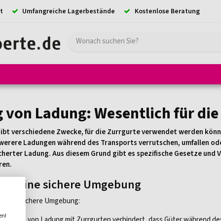
t
Umfangreiche Lagerbestände
Kostenlose Beratung
e
Hebezeuge
Absturzsicherung
Ladungssicherung
Kransystem
 von Ladung: Wesentlich für die
ibt verschiedene Zwecke, für die Zurrgurte verwendet werden könn
chwerere Ladungen während des Transports verrutschen, umfallen ode
herter Ladung. Aus diesem Grund gibt es spezifische Gesetze und V
ren.
 für eine sichere Umgebung
ür eine sichere Umgebung:
en!
Sichern von Ladung mit Zurrgurten verhindert, dass Güter während de