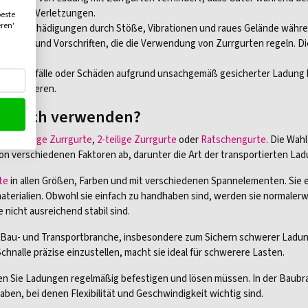
ällen und Verletzungen.
beste
eren'
g vor Beschädigungen durch Stöße, Vibrationen und raues Gelände währ
 Gesetze und Vorschriften, die die Verwendung von Zurrgurten regeln. Di
n für Unfälle oder Schäden aufgrund unsachgemäß gesicherter Ladung 
u reduzieren.
ann ich verwenden?
an:
1-teilige Zurrgurte
,
2-teilige Zurrgurte
oder
Ratschengurte
. Die Wah
n verschiedenen Faktoren ab, darunter die Art der transportierten Lad
te
in allen Größen, Farben und mit verschiedenen Spannelementen. Sie e
erialien. Obwohl sie einfach zu handhaben sind, werden sie normalerwe
nicht ausreichend stabil sind.
e Bau- und Transportbranche, insbesondere zum Sichern schwerer Ladu
chnalle präzise einzustellen, macht sie ideal für schwerere Lasten.
nen Sie Ladungen regelmäßig befestigen und lösen müssen. In der Baubra
aben, bei denen Flexibilität und Geschwindigkeit wichtig sind.