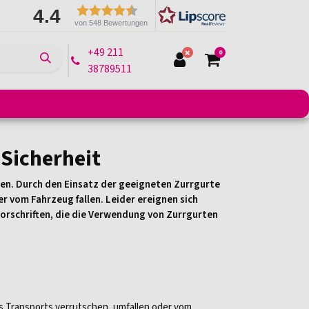
4.4
von 548 Bewertungen
+49 211
0
38789511
e
Montagelifte
Arbeitsbühnen
Transportmittel
 Sicherheit
en. Durch den Einsatz der geeigneten Zurrgurte
r vom Fahrzeug fallen. Leider ereignen sich
orschriften, die die Verwendung von Zurrgurten
s Transports verrutschen, umfallen oder vom