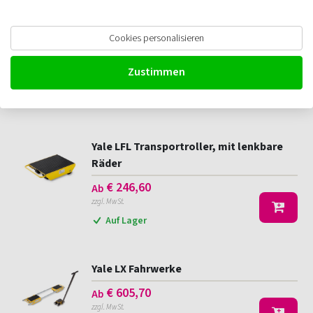
Cookies personalisieren
Yale LF Transportroller
€
129,60
Ab
Zustimmen
zzgl. MwSt.
Auf Lager
Yale LFL Transportroller, mit lenkbare
Räder
€
246,60
Ab
zzgl. MwSt.
Auf Lager
Yale LX Fahrwerke
€
605,70
Ab
zzgl. MwSt.