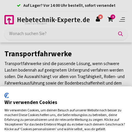
Auf Lager? Vor 14:00 Uhr bestellt, sofort versendet
0
Transportfahrwerke
Transportfahrwerke sind die passende Lösung, wenn schwere
Lasten bodennah auf geeignetem Untergrund verfahren werden
sollen. Die Auswahl hängt vor allem von Tragfähigkeit, Rollen- und
Fahrwerksausführung sowie der Bodenbeschaffenheit und dem
geplanten Fahrweg ab. Relevant ist außerdem, ob gerade
Verfahrwege ausreichen oder eine lenkbare Lösung benötigt wird.
Wir verwenden Cookies
Für ziehende Transporte über längere Strecken können auch
Elektroschlepper sinnvoll sein. Die passenden Transportfahrwerke
Wir verwenden Cookies, um deinen Besuch auf unserer Website noch besser zu
finden Sie unten in der Übersicht.
machen! Diese Cookies helfen uns, die Seite reibungslos zu betreiben, deine
Erfahrung zu personalisieren und dir relevante Werbung zu zeigen. Klicke auf
'Akzeptieren' für das beste Erlebnis! Magst du es lieber nach deinem Geschmack?
Filtern
Klicke auf 'Cookies personalisieren' und wähle selbst, was dir gefällt.