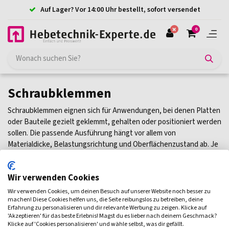
Auf Lager? Vor 14:00 Uhr bestellt, sofort versendet
0
Schraubklemmen
Schraubklemmen eignen sich für Anwendungen, bei denen Platten
oder Bauteile gezielt geklemmt, gehalten oder positioniert werden
sollen. Die passende Ausführung hängt vor allem von
Materialdicke, Belastungsrichtung und Oberflächenzustand ab. Je
nach Einsatz kann eine Schraubklemme sinnvoller sein als
selbstklemmende Varianten, besonders wenn kontrolliertes
Wir verwenden Cookies
Anziehen gefragt ist. Für senkrechte, horizontale oder
oberflächenschonende Anwendungen kommen innerhalb der
Wir verwenden Cookies, um deinen Besuch auf unserer Website noch besser zu
Plattenklemmen auch andere Bauarten in Betracht. Die passenden
machen! Diese Cookies helfen uns, die Seite reibungslos zu betreiben, deine
Erfahrung zu personalisieren und dir relevante Werbung zu zeigen. Klicke auf
Schraubklemmen finden Sie unten in der Übersicht.
'Akzeptieren' für das beste Erlebnis! Magst du es lieber nach deinem Geschmack?
Klicke auf 'Cookies personalisieren' und wähle selbst, was dir gefällt.