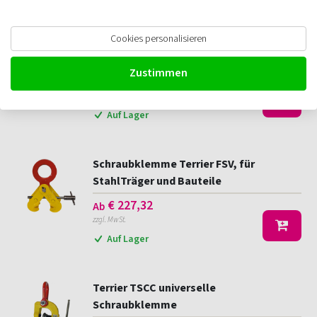
Filtern
Cookies personalisieren
Delta Schraubklemme
Zustimmen
€
89,78
Ab
zzgl. MwSt.
Auf Lager
Schraubklemme Terrier FSV, für
StahlTräger und Bauteile
€
227,32
Ab
zzgl. MwSt.
Auf Lager
Terrier TSCC universelle
Schraubklemme